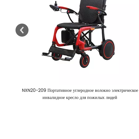
еское
NXN20-211 Легкая электрическая инвалидная коляска из
углеродного волокна для взрослых