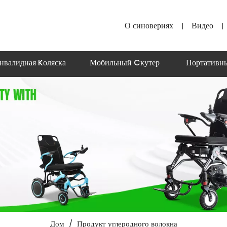
О синовериях
Видео
|
|
нвалидная Kоляска
Мобильный Cкутер
Портативн
Дом
/
Продукт углеродного волокна