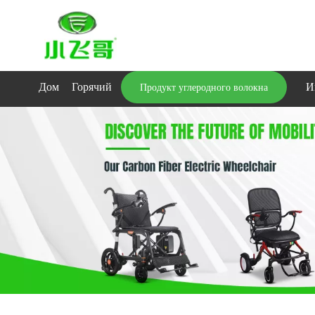
Дом
Горячий
И
Продукт углеродного волокна