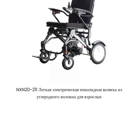
NXN20-213 Углеродное волокно легкое электрическое
инвалидное кресло