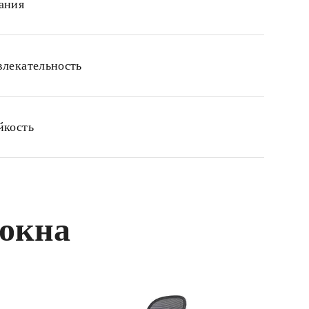
ания
влекательность
йкость
локна